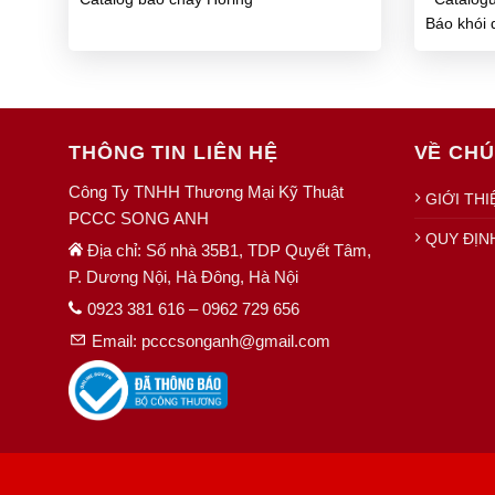
Báo khói 
gia tăng 
minh Bea
thông mi
24 Khói n
24H Báo l
THÔNG TIN LIÊN HỆ
VỀ CHÚ
nhiệt...
Công Ty TNHH Thương Mại Kỹ Thuật
GIỚI TH
PCCC SONG ANH
QUY ĐỊN
Địa chỉ: Số nhà 35B1, TDP Quyết Tâm,
P. Dương Nội, Hà Đông, Hà Nội
0923 381 616 – 0962 729 656
Email: pcccsonganh@gmail.com