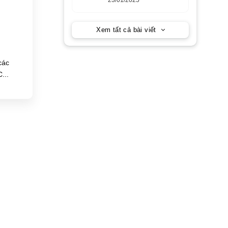
Horing Lih
23/01/2025
Xem tất cả bài viết
các
...