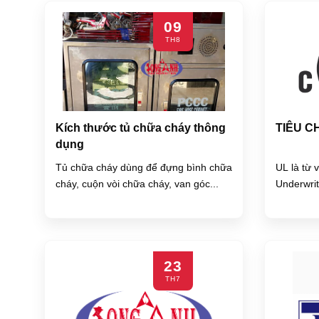
09
TH8
Kích thước tủ chữa cháy thông
TIÊU C
dụng
Tủ chữa cháy dùng để đựng bình chữa
UL là từ 
cháy, cuộn vòi chữa cháy, van góc...
Underwrit
23
TH7