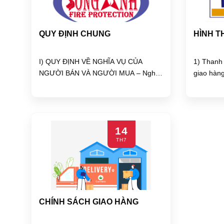
QUY ĐỊNH CHUNG
HÌNH T
I) QUY ĐỊNH VỀ NGHĨA VỤ CỦA
1) Thanh 
NGƯỜI BÁN VÀ NGƯỜI MUA – Nghĩa
giao hàng
vụ...
14
TH7
CHÍNH SÁCH GIAO HÀNG