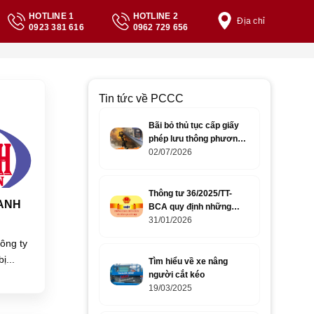
HOTLINE 1
HOTLINE 2
Địa chỉ
0923 381 616
0962 729 656
Tin tức về PCCC
Bãi bỏ thủ tục cấp giấy
phép lưu thông phương
tiện PCCC?
02/07/2026
Thông tư 36/2025/TT-
 ANH
BCA quy định những
thiết bị nào cần cho lực
31/01/2026
lượng pccc?
ông ty
ị...
Tìm hiểu về xe nâng
người cắt kéo
19/03/2025