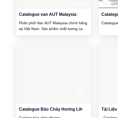
01/2025
Catalogue van AUT Malaysia
Catalog
Phân phối Van AUT Malaysia chính hãng
Catalogu
tại Việt Nam. Sản phẩm chất lượng cao,
mẫu mã đẹp và giánh thành cạnh
tranh. Ưu điểm của van đó là vận hành
khá nhẹ, cổ van rất kín nước và van chịu
được áp lực làm việc cao. AUT là công ty
được thành lập tại đất...
23
01/2025
Catalogue Báo Cháy Horing Lih
Tài Liệ
Catalog báo cháy Horing
Catalogue