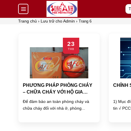
Skip
Tì
to
kiế
content
Trang chủ
›
Lưu trữ cho Admin
›
Trang 6
23
TH8
PHƯƠNG PHÁP PHÒNG CHÁY
CHÍNH 
– CHỮA CHÁY VỚI HỘ GIA
ĐÌNH
Để đảm bảo an toàn phòng cháy và
1) Mục đí
chữa cháy đối với nhà ở, phòng...
tin √ PC