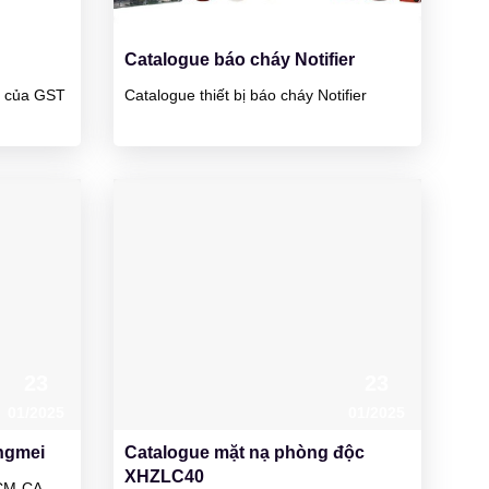
01/2025
01/2025
Catalogue báo cháy Notifier
áy của GST
Catalogue thiết bị báo cháy Notifier
23
23
01/2025
01/2025
ngmei
Catalogue mặt nạ phòng độc
XHZLC40
 CM-CA