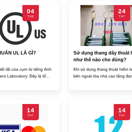
04
24
TH8
TH7
HUẨN UL LÀ GÌ?
Sử dụng thang dây thoát 
như thế nào cho đúng?
viết tắt của cụm từ tiếng Anh:
Khi sử dụng thang thoát hiểm l
ers Laboratory. Đây là tổ...
bên ngoài tòa nhà cao tầng đan
14
14
TH7
TH7