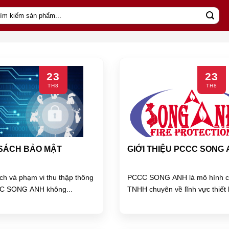
m
m:
23
23
TH8
TH8
SÁCH BẢO MẬT
GIỚI THIỆU PCCC SONG
ch và phạm vi thu thập thông
PCCC SONG ANH là mô hình c
CC SONG ANH không...
TNHH chuyên về lĩnh vực thiết b