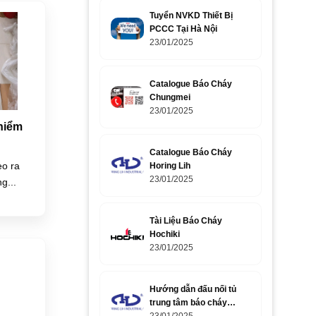
Tuyển NVKD Thiết Bị
PCCC Tại Hà Nội
23/01/2025
Catalogue Báo Cháy
Chungmei
23/01/2025
hiểm
Catalogue Báo Cháy
eo ra
Horing Lih
23/01/2025
g...
Tài Liệu Báo Cháy
Hochiki
23/01/2025
Hướng dẫn đấu nối tủ
trung tâm báo cháy