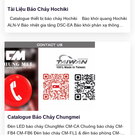
Tài Liệu Báo Cháy Hochiki
Catalogue thiết bị báo cháy Hochiki Báo khói quang Hochiki
ALN-V Báo nhiệt gia tăng DSC-EA Báo khói phản xạ thông
minh Beam SPC-24 Báo khói phản xạ thông minh Beam SPC-
ET Báo lửa HF-24 Khói nhiệt hỗn hợp 2 trong 1 SLR-24H Báo
lửa tia hồng ngoại DRD-E Báo nhiệt...
23
01/2025
Catalogue Báo Cháy Chungmei
Đèn LED báo cháy ChungMei CM-CA Chuông báo cháy CM-
FB4 CM-FB6 Đèn báo cháy CM-FL1 & đèn báo phòng CM-