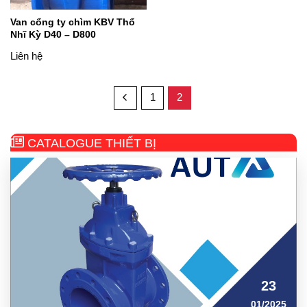
Van cổng ty chìm KBV Thổ
Nhĩ Kỳ D40 – D800
Liên hệ
1
2
CATALOGUE THIẾT BỊ
23
01/2025