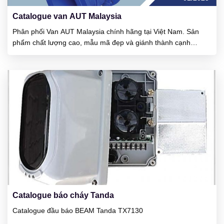
Catalogue van AUT Malaysia
Phân phối Van AUT Malaysia chính hãng tại Việt Nam. Sản
phẩm chất lượng cao, mẫu mã đẹp và giánh thành cạnh
tranh. Ưu điểm của van đó là vận hành khá nhẹ, cổ van rất kín
nước và van chịu được áp lực làm việc cao. AUT là công ty
được thành lập tại đất...
23
01/2025
Catalogue báo cháy Tanda
Catalogue đầu báo BEAM Tanda TX7130