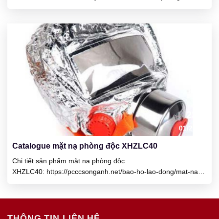
RL1 Chuông báo cháy CM-FP1 & CM-FP116 Tủ trung tâm báo
cháy CM-P1 5-50 kênh Tủ trung tâm báo cháy CP-P3 1 2 4 8
12 16 24 kênh Đầu báo khói quang CM-RD998 cho khu...
23
01/2025
Catalogue mặt nạ phòng độc XHZLC40
Chi tiết sản phẩm mặt nạ phòng độc
XHZLC40: https://pcccsonganh.net/bao-ho-lao-dong/mat-na-
phong-doc-xhzlc-40/ Liên hệ Công ty TNHH Thương Mại Kỹ
Thuật PCCC Song Anh Số nhà 35B1, TDP Quyết Tâm, P.
Dương Nội, Q. Hà Đông, Hà Nội HOTLINE: 0947 219 083 –
0962 729 656 Email: pcccsonganh@gmail.com
THÔNG TIN LIÊN HỆ