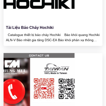
23
01/2025
Tài Liệu Báo Cháy Hochiki
Catalogue thiết bị báo cháy Hochiki Báo khói quang Hochiki
ALN-V Báo nhiệt gia tăng DSC-EA Báo khói phản xạ thông
minh Beam SPC-24 Báo khói phản xạ thông minh Beam SPC-
ET Báo lửa HF-24 Khói nhiệt hỗn hợp 2 trong 1 SLR-24H Báo
lửa tia hồng ngoại DRD-E Báo nhiệt...
23
01/2025