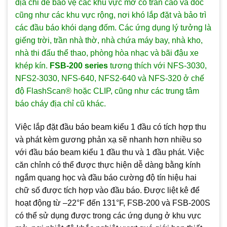
địa chỉ để bảo vệ các khu vực mở có trần cao và dốc
cũng như các khu vực rộng, nơi khó lắp đặt và bảo trì
các đầu báo khói dạng đốm. Các ứng dụng lý tưởng là
giếng trời, trần nhà thờ, nhà chứa máy bay, nhà kho,
nhà thi đấu thể thao, phòng hòa nhạc và bãi đậu xe
khép kín.
FSB-200 series
tương thích với NFS-3030,
NFS2-3030, NFS-640, NFS2-640 và NFS-320 ở chế
độ FlashScan® hoặc CLIP, cũng như các trung tâm
báo cháy địa chỉ cũ khác.
Việc lắp đặt đầu báo beam kiểu 1 đầu có tích hợp thu
và phát kèm gương phản xạ sẽ nhanh hơn nhiều so
với đầu báo beam kiểu 1 đầu thu và 1 đầu phát. Việc
căn chỉnh có thể được thực hiện dễ dàng bằng kính
ngắm quang học và đầu báo cường độ tín hiệu hai
chữ số được tích hợp vào đầu báo. Được liệt kê để
hoạt động từ –22°F đến 131°F, FSB-200 và FSB-200S
có thể sử dụng được trong các ứng dụng ở khu vực