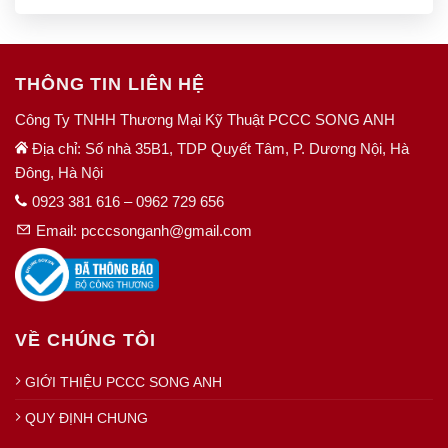
phong-doc-xhzlc-40/ Liên hệ Công ty TNHH Thương Mại Kỹ
Thuật PCCC Song Anh Số nhà 35B1, TDP Quyết Tâm, P.
Dương Nội, Q. Hà Đông, Hà Nội HOTLINE: 0947 219 083 –
0962 729 656 Email: pcccsonganh@gmail.com
THÔNG TIN LIÊN HỆ
Công Ty TNHH Thương Mại Kỹ Thuật PCCC SONG ANH
Địa chỉ: Số nhà 35B1, TDP Quyết Tâm, P. Dương Nội, Hà
Đông, Hà Nội
0923 381 616 – 0962 729 656
Email: pcccsonganh@gmail.com
VỀ CHÚNG TÔI
GIỚI THIỆU PCCC SONG ANH
QUY ĐỊNH CHUNG