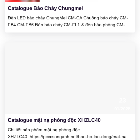
Catalogue Báo Cháy Chungmei
Đèn LED báo cháy ChungMei CM-CA Chuông báo cháy CM-
FB4 CM-FB6 Đèn báo cháy CM-FL1 & đèn báo phòng CM-
RL1 Chuông báo cháy CM-FP1 & CM-FP116 Tủ trung tâm báo
cháy CM-P1 5-50 kênh Tủ trung tâm báo cháy CP-P3 1 2 4 8
12 16 24 kênh Đầu báo khói quang CM-RD998 cho khu...
23
01/2025
Catalogue mặt nạ phòng độc XHZLC40
Chi tiết sản phẩm mặt nạ phòng độc
XHZLC40: https://pcccsonganh.net/bao-ho-lao-dong/mat-na-