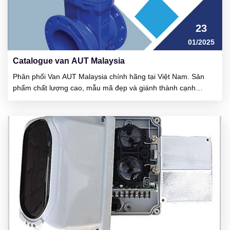
23
01/2025
Catalogue van AUT Malaysia
Phân phối Van AUT Malaysia chính hãng tại Việt Nam. Sản
phẩm chất lượng cao, mẫu mã đẹp và giánh thành cạnh
tranh. Ưu điểm của van đó là vận hành khá nhẹ, cổ van rất kín
nước và van chịu được áp lực làm việc cao. AUT là công ty
được thành lập tại đất...
23
01/2025