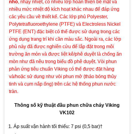
nhỏ
, nhạy nhiệt, có nhiều lớp hoàn thiện bề mặt và
nhiều mức nhiệt độ kích hoạt khác nhau để đáp ứng
các yêu cầu về thiết kế. Các lớp phủ Polyester,
Polytetrafluoroethylene (PTFE) và Electroless Nickel
PTFE (ENT) đặc biệt có thể được sử dụng trong các
ứng dụng trang trí khi cần màu sắc. Ngoài ra, các lớp
phủ này đã được nghiên cứu để lắp đặt trong môi
trường ăn mòn và được liệt kê/phê duyệt là chống ăn
mòn như đã nêu trong biểu đồ phê duyệt. Vòi phun
phản ứng tiêu chuẩn Viking có thể được đặt hàng
và/hoặc sử dụng như vòi phun mở (tháo bóng thủy
tinh và cụm nắp ống) trên các hệ thống phun nước
tràn.
Thông số kỹ thuật đầu phun chữa cháy Viking
VK102
Áp suất vận hành tối thiểu: 7 psi (0,5 bar)†