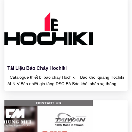
23
01/2025
Tài Liệu Báo Cháy Hochiki
Catalogue thiết bị báo cháy Hochiki Báo khói quang Hochiki
ALN-V Báo nhiệt gia tăng DSC-EA Báo khói phản xạ thông
minh Beam SPC-24 Báo khói phản xạ thông minh Beam SPC-
ET Báo lửa HF-24 Khói nhiệt hỗn hợp 2 trong 1 SLR-24H Báo
lửa tia hồng ngoại DRD-E Báo nhiệt...