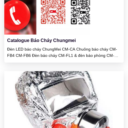
23
01/2025
Catalogue Báo Cháy Chungmei
Đèn LED báo cháy ChungMei CM-CA Chuông báo cháy CM-
FB4 CM-FB6 Đèn báo cháy CM-FL1 & đèn báo phòng CM-
RL1 Chuông báo cháy CM-FP1 & CM-FP116 Tủ trung tâm báo
cháy CM-P1 5-50 kênh Tủ trung tâm báo cháy CP-P3 1 2 4 8
12 16 24 kênh Đầu báo khói quang CM-RD998 cho khu...
23