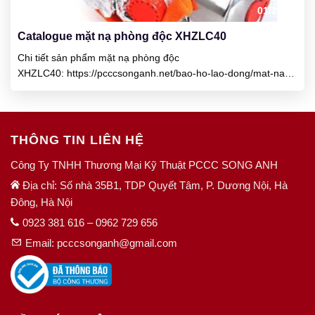
01/2025
Catalogue mặt nạ phòng độc XHZLC40
Chi tiết sản phẩm mặt nạ phòng độc
XHZLC40: https://pcccsonganh.net/bao-ho-lao-dong/mat-na-
phong-doc-xhzlc-40/ Liên hệ Công ty TNHH Thương Mại Kỹ
Thuật PCCC Song Anh Số nhà 35B1, TDP Quyết Tâm, P.
Dương Nội, Q. Hà Đông, Hà Nội HOTLINE: 0947 219 083 –
0962 729 656 Email: pcccsonganh@gmail.com
THÔNG TIN LIÊN HỆ
Công Ty TNHH Thương Mại Kỹ Thuật PCCC SONG ANH
Địa chỉ: Số nhà 35B1, TDP Quyết Tâm, P. Dương Nội, Hà
Đông, Hà Nội
0923 381 616 – 0962 729 656
Email: pcccsonganh@gmail.com