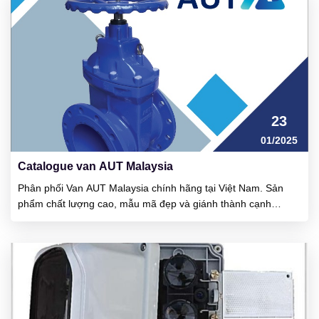
23
01/2025
Catalogue van AUT Malaysia
Phân phối Van AUT Malaysia chính hãng tại Việt Nam. Sản
phẩm chất lượng cao, mẫu mã đẹp và giánh thành cạnh
tranh. Ưu điểm của van đó là vận hành khá nhẹ, cổ van rất kín
nước và van chịu được áp lực làm việc cao. AUT là công ty
được thành lập tại đất...