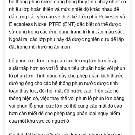
hệ thống phun nước dạng bóng thủy tinh nhạy nhiệt có
nhiều lớp hoàn thiện và mức nhiệt độ khác nhau để
đáp ứng các yêu cầu về thiết kế. Lớp phủ Polyester và
Electroless Nickel PTFE (ENT) đặc biệt có thể được
sử dụng trong các ứng dụng trang trí khi cần màu sắc.
Ngoài ra, các lớp phủ này đã được nghiên cứu để lắp
đặt trong môi trường ăn mòn
Lỗ phun cực lớn cung cấp lưu lượng lớn hơn ở áp
suất thấp hơn so với lỗ phun tiêu chuẩn hoặc vòi phun
lỗ phun lớn. Tính năng này cho phép giảm kích thước
đường ống cho các hệ thống phun nước được tính
toán thủy lực, đòi hỏi mật độ nước cao. Trên các hệ
thống hiện có, việc thay thế vòi phun lỗ phun lớn bằng
vòi phun lỗ phun cực lớn có thể cung cấp mật độ cao
hơn cần thiết để cho phép tăng phân loại nguy hiểm
của một khu vực có người ở
Có thể đặt hàng và/hoặc sử dụng vòi phun phản ứng