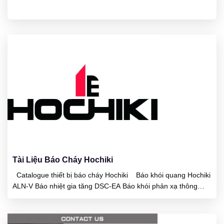
23
01/2025
Tài Liệu Báo Cháy Hochiki
Catalogue thiết bị báo cháy Hochiki Báo khói quang Hochiki
ALN-V Báo nhiệt gia tăng DSC-EA Báo khói phản xạ thông
minh Beam SPC-24 Báo khói phản xạ thông minh Beam SPC-
ET Báo lửa HF-24 Khói nhiệt hỗn hợp 2 trong 1 SLR-24H Báo
lửa tia hồng ngoại DRD-E Báo nhiệt...