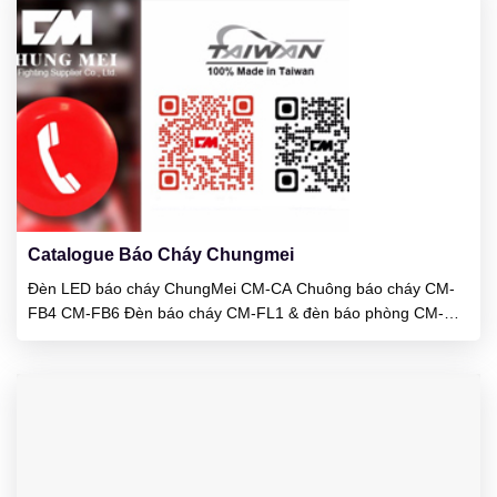
23
01/2025
Catalogue Báo Cháy Chungmei
Đèn LED báo cháy ChungMei CM-CA Chuông báo cháy CM-
FB4 CM-FB6 Đèn báo cháy CM-FL1 & đèn báo phòng CM-
RL1 Chuông báo cháy CM-FP1 & CM-FP116 Tủ trung tâm báo
cháy CM-P1 5-50 kênh Tủ trung tâm báo cháy CP-P3 1 2 4 8
12 16 24 kênh Đầu báo khói quang CM-RD998 cho khu...