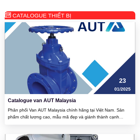
CATALOGUE THIẾT BỊ
23
01/2025
Catalogue van AUT Malaysia
Phân phối Van AUT Malaysia chính hãng tại Việt Nam. Sản
phẩm chất lượng cao, mẫu mã đẹp và giánh thành cạnh
tranh. Ưu điểm của van đó là vận hành khá nhẹ, cổ van rất kín
nước và van chịu được áp lực làm việc cao. AUT là công ty
được thành lập tại đất...