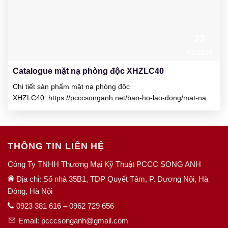
23
01/2025
Catalogue mặt nạ phòng độc XHZLC40
Chi tiết sản phẩm mặt nạ phòng độc
XHZLC40: https://pcccsonganh.net/bao-ho-lao-dong/mat-na-
phong-doc-xhzlc-40/ Liên hệ Công ty TNHH Thương Mại Kỹ
Thuật PCCC Song Anh Số nhà 35B1, TDP Quyết Tâm, P.
Dương Nội, Q. Hà Đông, Hà Nội HOTLINE: 0947 219 083 –
0962 729 656 Email: pcccsonganh@gmail.com
THÔNG TIN LIÊN HỆ
Công Ty TNHH Thương Mại Kỹ Thuật PCCC SONG ANH
Địa chỉ: Số nhà 35B1, TDP Quyết Tâm, P. Dương Nội, Hà
Đông, Hà Nội
0923 381 616 – 0962 729 656
Email: pcccsonganh@gmail.com