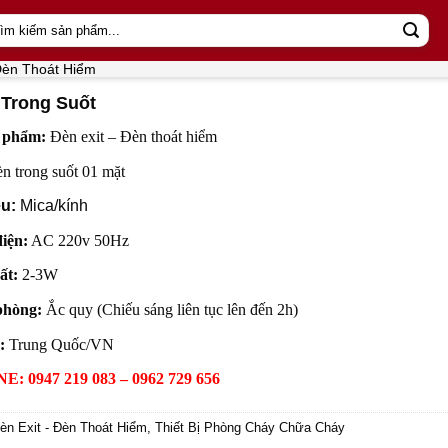
m
m:
 Đèn Thoát Hiểm
 Trong Suốt
 phẩm:
Đèn exit – Đèn thoát hiểm
n trong suốt 01 mặt
ệu:
Mica/kính
iện:
AC 220v 50Hz
ất:
2-3W
phòng:
Ắc quy (Chiếu sáng liên tục lên đến 2h)
:
Trung Quốc/VN
: 0947 219 083 – 0962 729 656
èn Exit - Đèn Thoát Hiểm
,
Thiết Bị Phòng Cháy Chữa Cháy