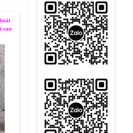
thoát
à cao