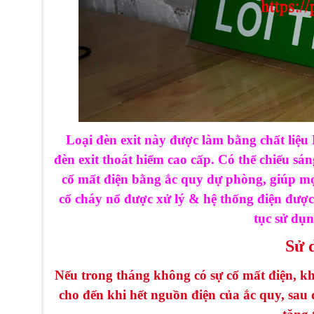
Loại đèn exit này được làm bằng chất liệu
đèn exit thoát hiểm cao cấp
. Có thể chiếu sán
cố mất điện bằng ắc quy dự phòng, giúp mọi
cố cháy nổ được xử lý & hệ thống điện được 
tục sử dụn
Sử 
Nếu trong tháng không có sự cố mất điện, kh
cho đến khi hết nguồn điện của ắc quy, sau 