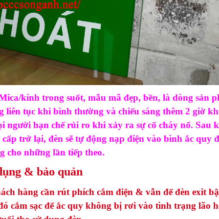
 Mica/kính trong suốt, mẫu mã đẹp, bền, là dòng sản 
g liên tục khi bình thường và chiếu sáng thêm 2 giờ kh
 người hạn chế rủi ro khi xảy ra sự cố cháy nổ. Sau k
cấp trở lại, đèn sẽ tự động nạp điện vào bình ắc quy đ
g cho những lần tiếp theo.
dụng & bảo quản
ách hàng cần rút phích cắm điện & vẫn để đèn exit bậ
đó cắm sạc để ắc quy không bị rơi vào tình trạng lão 