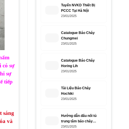
Tuyển NVKD Thiết Bị
PCCC Tại Hà Nội
23/01/2025
Catalogue Báo Cháy
Chungmei
23/01/2025
phẩm
Catalogue Báo Cháy
i có sự
Horing Lih
23/01/2025
hi sự
ể tiếp
Tài Liệu Báo Cháy
Hochiki
23/01/2025
t sáng
Hướng dẫn đấu nối tủ
hóa và
trung tâm báo cháy
Horing Lih
23/01/2025