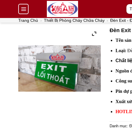
Skip
Tì
to
kiế
content
Trang Chủ
Thiết Bị Phòng Cháy Chữa Cháy
Đèn Exit -
›
›
Đèn Exit
Tên sản
Loại:
Đè
Chất li
Nguồn đ
Công su
Pin dự 
Xuất xứ
HOTLINE
Danh mục:
Đ