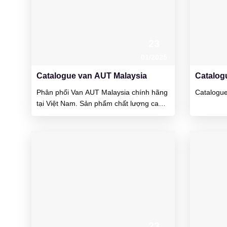
23
01/2025
Catalogue van AUT Malaysia
Catalog
Phân phối Van AUT Malaysia chính hãng
Catalogu
tại Việt Nam. Sản phẩm chất lượng cao,
mẫu mã đẹp và giánh thành cạnh
tranh. Ưu điểm của van đó là vận hành
khá nhẹ, cổ van rất kín nước và van chịu
được áp lực làm việc cao. AUT là công ty
được thành lập tại đất...
23