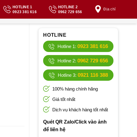
HOTLINE 1
HOTLINE 2
Địa chỉ
0923 381 616
0962 729 656
HOTLINE
0923 381 616
Hotline 1:
0962 729 656
Hotline 2:
0921 116 388
Hotline 3:
100% hàng chính hãng
Giá tốt nhất
Dịch vụ khách hàng tốt nhất
Quét QR Zalo/Click vào ảnh
để liên hệ