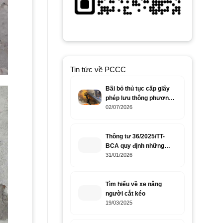
Tin tức về PCCC
Bãi bỏ thủ tục cấp giấy
phép lưu thông phương
tiện PCCC?
02/07/2026
Thông tư 36/2025/TT-
BCA quy định những
thiết bị nào cần cho lực
31/01/2026
lượng pccc?
Tìm hiểu về xe nâng
người cắt kéo
19/03/2025