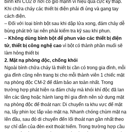
bình khí CO2 ở nơi có gió mạnh vì hiệu quả cực kỳ thấp.
Khi chữa cháy các thiết bị điện phải đi ủng và gang tay
cách điện.
– Đối với loại bình bột sau khi dập lửa xong, đám cháy dễ
bùng phát trở lại nên phải kiểm tra kỹ sau khi phun.
–
Không dùng bình bột để phun vào các thiết bị điện
tử, thiết bị công nghệ cao
vì bột có thành phần muối sẽ
làm hỏng thiết bị
2.
Mặt nạ phòng độc, chống khói
Ngoài bình chữa cháy là thiết bị cần có trong gia đình, mỗi
gia đình cũng nên trang bị cho mỗi thành viên 1 chiếc
mặt
nạ phòng độc CM-2
để đảm bảo an toàn nhất. Trong
trường hợp phát hiện ra đám cháy mà khói khí độc đã lan
lên các tầng hoặc hành lang thì gia đình nên sử dụng mặt
nạ phòng độc để thoát nạn: Di chuyển ra khu vực để mặt
nạ, lấy phin lọc lắp vào mặt nạ. Nhanh chóng chùm mặt nạ
lên đầu, sau đó di chuyển đến lối thoát nạn gần nhất theo
sự chỉ dẫn của
đèn exit thoát hiểm
. Trong trường hợp cầu