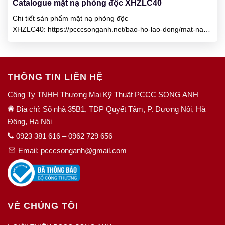
Catalogue mặt nạ phòng độc XHZLC40
Chi tiết sản phẩm mặt nạ phòng độc
XHZLC40: https://pcccsonganh.net/bao-ho-lao-dong/mat-na-
phong-doc-xhzlc-40/ Liên hệ Công ty TNHH Thương Mại Kỹ
Thuật PCCC Song Anh Số nhà 35B1, TDP Quyết Tâm, P.
Dương Nội, Q. Hà Đông, Hà Nội HOTLINE: 0947 219 083 –
0962 729 656 Email: pcccsonganh@gmail.com
THÔNG TIN LIÊN HỆ
Công Ty TNHH Thương Mại Kỹ Thuật PCCC SONG ANH
Địa chỉ: Số nhà 35B1, TDP Quyết Tâm, P. Dương Nội, Hà
Đông, Hà Nội
0923 381 616 – 0962 729 656
Email: pcccsonganh@gmail.com
VỀ CHÚNG TÔI