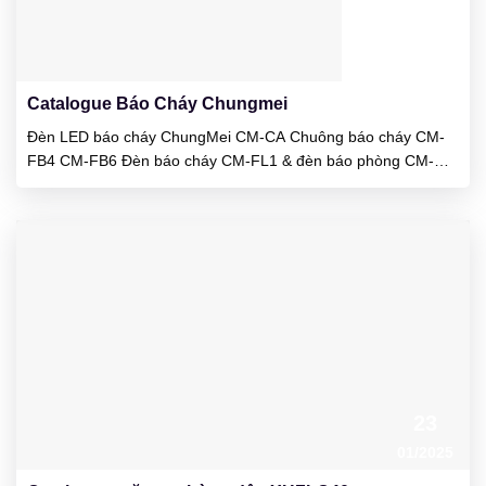
23
01/2025
Catalogue Báo Cháy Chungmei
Đèn LED báo cháy ChungMei CM-CA Chuông báo cháy CM-
FB4 CM-FB6 Đèn báo cháy CM-FL1 & đèn báo phòng CM-
RL1 Chuông báo cháy CM-FP1 & CM-FP116 Tủ trung tâm báo
cháy CM-P1 5-50 kênh Tủ trung tâm báo cháy CP-P3 1 2 4 8
12 16 24 kênh Đầu báo khói quang CM-RD998 cho khu...
23
01/2025