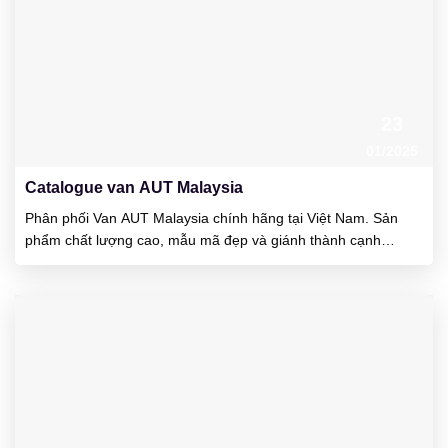
23
01/2025
Catalogue van AUT Malaysia
Phân phối Van AUT Malaysia chính hãng tại Việt Nam. Sản
phẩm chất lượng cao, mẫu mã đẹp và giánh thành cạnh
tranh. Ưu điểm của van đó là vận hành khá nhẹ, cổ van rất kín
nước và van chịu được áp lực làm việc cao. AUT là công ty
được thành lập tại đất...