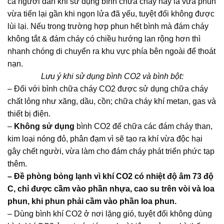
cả người dân khi sử dụng bình chữa cháy này là vừa phun
vừa tiến lại gần khi ngọn lửa đã yếu, tuyệt đối không được
lùi lại. Nếu trong trường hợp phun hết bình mà đám cháy
không tắt & đám cháy có chiều hướng lan rộng hơn thì
nhanh chóng di chuyển ra khu vực phía bên ngoài để thoát
nạn.
Lưu ý khi sử dụng bình CO2 và bình bột:
– Đối với bình chữa cháy CO2 được sử dụng chữa cháy
chất lỏng như xăng, dầu, cồn; chữa cháy khí metan, gas và
thiết bị điện.
–
Không sử dụng
bình CO2 để chữa các đám cháy than,
kim loại nóng đỏ, phân đạm vì sẽ tạo ra khí vừa độc hại
gây chết người, vừa làm cho đám cháy phát triển phức tạp
thêm.
– Đề phòng bỏng lạnh vì khí CO2 có nhiệt độ âm 73 độ
C, chỉ được cầm vào phần nhựa, cao su trên vòi và loa
phun, khi phun phải cầm vào phần loa phun.
– Dùng bình khí CO2 ở nơi lặng gió, tuyệt đối không dùng